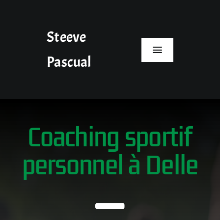
Passer
au
contenu
Steeve
Toggle
Pascual
Navigation
Accueil
Arts martiaux
Coaching sportif
Coaching sportif personnel
personnel à Delle
Blog
Contact