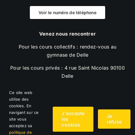
Voir le numéro de téléphone
Venez nous rencontrer
Pour les cours collectifs : rendez-vous au
gymnase de Delle
Pour les cours privés : 4 rue Saint Nicolas 90100
Delle
Ce site web
utilise des
© Copyright
2026 |
Mentions légales
|
Politique
cookies. En
navigant sur ce
J'accepte
RGPD
| Un site
En bas de chez moi
Je
les
site vous
refuse
cookies
acceptez sa
politique de